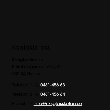
Kontakta oss
Riksglasskolan
Pukebergarnas Väg 61
382 34 Nybro
Telefon 1:
0481-456 63
Telefon 2:
0481-456 64
E-post:
info@riksglasskolan.se