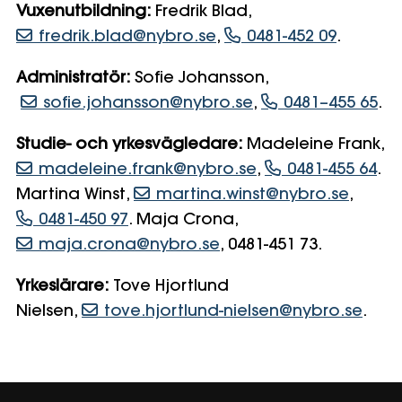
Vuxenutbildning:
Fredrik Blad,
fredrik.blad@nybro.se
,
0481-452 09
.
Administratör:
Sofie Johansson,
sofie.johansson@nybro.se
,
0481–455 65
.
Studie- och yrkesvägledare:
Madeleine Frank,
madeleine.frank@nybro.se
,
0481-455 64
.
Martina Winst,
martina.winst@nybro.se
,
0481-450 97
.
Maja Crona,
maja.crona@nybro.se
, 0481-451 73.
Yrkeslärare:
Tove Hjortlund
Nielsen,
tove.hjortlund-nielsen@nybro.se
.