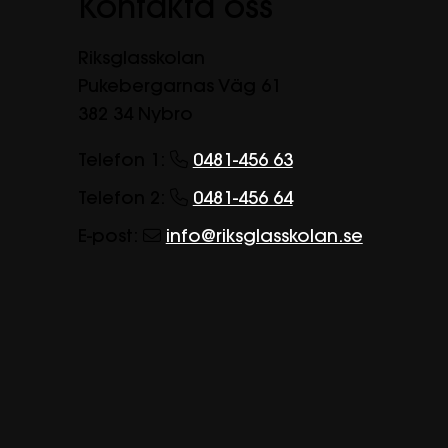
Kontakta oss
Riksglasskolan
Pukebergarnas Väg 61
382 34 Nybro
Telefon 1:
0481-456 63
Telefon 2:
0481-456 64
E-post:
info@riksglasskolan.se