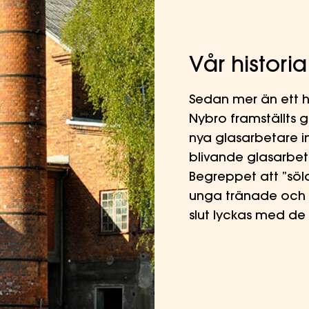
Vår historia
Sedan mer än ett h
Nybro framställts g
nya glasarbetare i
blivande glasarbeta
Begreppet att ”söl
unga tränade och m
slut lyckas med d