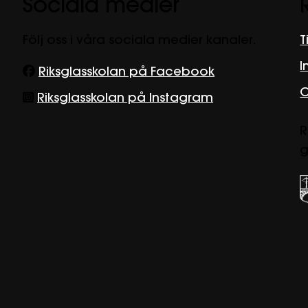
Sociala medier
Följ oss i våra sociala medier kanaler.
T
I
Riksglasskolan på Facebook
O
Riksglasskolan på Instagram
R
g