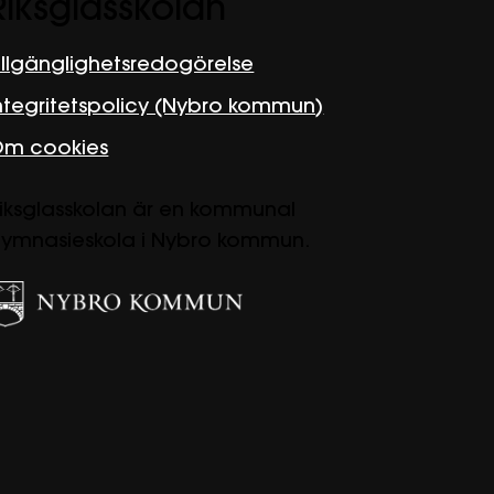
Riksglasskolan
illgänglighetsredogörelse
ntegritetspolicy (Nybro kommun)
m cookies
iksglasskolan är en kommunal
ymnasieskola i Nybro kommun.