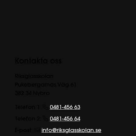
Kontakta oss
Riksglasskolan
Pukebergarnas Väg 61
382 34 Nybro
Telefon 1:
0481-456 63
Telefon 2:
0481-456 64
E-post:
info@riksglasskolan.se